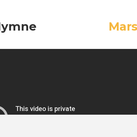
Hymne
Mar